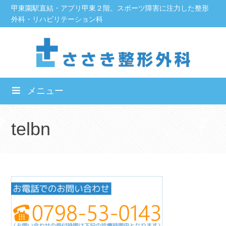
Skip
甲東園駅直結・アプリ甲東２階。スポーツ障害に注力した整形
外科・リハビリテーション科
to
content
メニュー
telbn