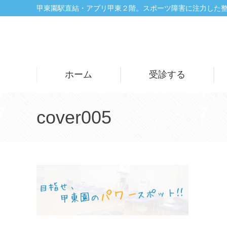
Skip
甲東園駅直結・アプリ甲東２階。スポーツ障害に注力した
to
content
ホーム
受診する
cover005