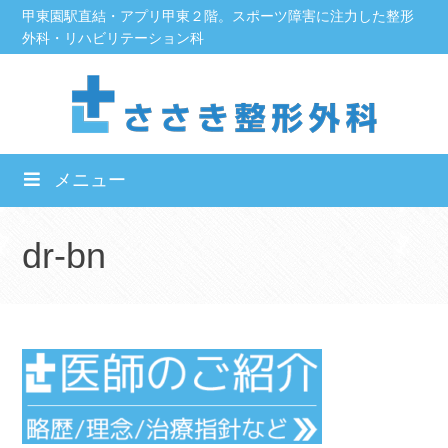
Skip
甲東園駅直結・アプリ甲東２階。スポーツ障害に注力した整形
外科・リハビリテーション科
to
content
メニュー
dr-bn