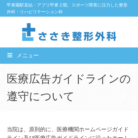
Skip
甲東園駅直結・アプリ甲東２階。スポーツ障害に注力した整形
外科・リハビリテーション科
to
content
メニュー
医療広告ガイドラインの
遵守について
当院は、原則的に、医療機関ホームページガイド