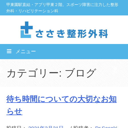
Skip
甲東園駅直結・アプリ甲東２階。スポーツ障害に注力した整形
外科・リハビリテーション科
to
content
メニュー
カテゴリー:
ブログ
待ち時間についての大切なお知
らせ